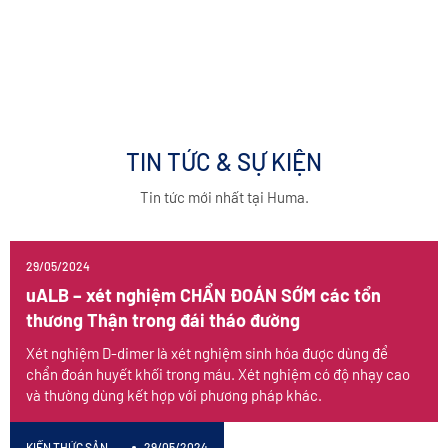
08/2016
09/2018
Cung cấp Hóa chất xét nghiệm Sinh
Thành lập chi nhánh miền Nam
hóa
TIN TỨC & SỰ KIỆN
Tin tức mới nhất tại Huma.
29/05/2024
uALB – xét nghiệm CHẨN ĐOÁN SỚM các tổn
thương Thận trong đái tháo đường
Xét nghiệm D-dimer là xét nghiệm sinh hóa được dùng để
chẩn đoán huyết khối trong máu. Xét nghiệm có độ nhạy cao
và thường dùng kết hợp với phương pháp khác.
KIẾN THỨC SẢN
29/05/2024