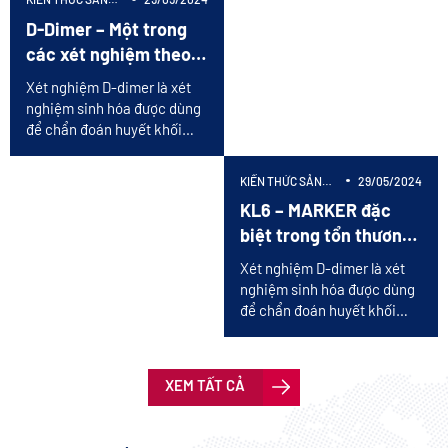
PHẨM
D-Dimer – Một trong
các xét nghiệm theo
dõi điều trị bệnh nhân
Xét nghiệm D-dimer là xét
Covid-19
nghiệm sinh hóa được dùng
để chẩn đoán huyết khối
trong máu. Xét nghiệm có
độ nhạy cao và thường dùng
KIẾN THỨC SẢN
29/05/2024
kết hợp với phương pháp
PHẨM
KL6 – MARKER đặc
khác.
biệt trong tổn thương
phế nang
Xét nghiệm D-dimer là xét
nghiệm sinh hóa được dùng
để chẩn đoán huyết khối
trong máu. Xét nghiệm có
độ nhạy cao và thường dùng
kết hợp với phương pháp
XEM TẤT CẢ
khác.