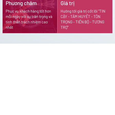
Phương châm
Giá trị
Phục vụ khách hàng tốt hơn
Hướng tới giá trị cốt lõi "TIN
mỗi ngày với sự trân trọng và
CẬY - TÂM HUYẾT - TÔN
tinh thần trách nhiệm cao
TRỌNG - TIẾN BỘ - TƯƠNG
nhất
TRỢ"
08/2016
CUNG CẤP HÓA CHẤT XÉT NGHIỆM
SINH HÓA
Đăng ký bộ sản phẩm đầu tiên – bộ sản phẩm xét nghiệm
Sinh hóa của hãng UMA Diagnostic – Nhật Bản.