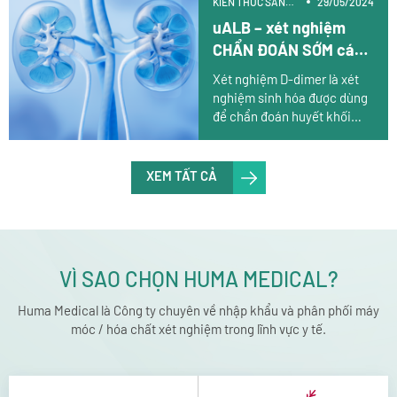
KIẾN THỨC SẢN
29/05/2024
kết hợp với phương pháp
PHẨM
uALB – xét nghiệm
khác.
CHẨN ĐOÁN SỚM các
tổn thương Thận trong
Xét nghiệm D-dimer là xét
đái tháo đường
nghiệm sinh hóa được dùng
để chẩn đoán huyết khối
trong máu. Xét nghiệm có
độ nhạy cao và thường dùng
kết hợp với phương pháp
XEM TẤT CẢ
khác.
VÌ SAO CHỌN HUMA MEDICAL?
Huma Medical là Công ty chuyên về nhập khẩu và phân phối máy
móc / hóa chất xét nghiệm trong lĩnh vực y tế.