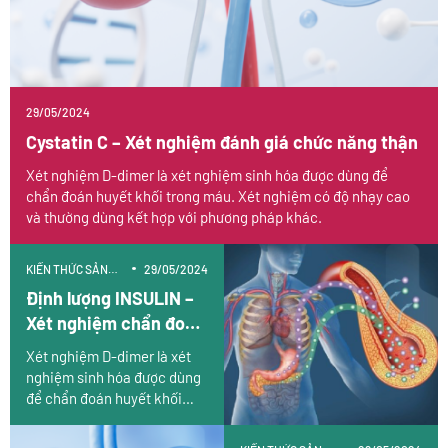
29/05/2024
Cystatin C – Xét nghiệm đánh giá chức năng thận
Xét nghiệm D-dimer là xét nghiệm sinh hóa được dùng để
chẩn đoán huyết khối trong máu. Xét nghiệm có độ nhạy cao
và thường dùng kết hợp với phương pháp khác.
KIẾN THỨC SẢN
29/05/2024
PHẨM
Định lượng INSULIN –
Xét nghiệm chẩn đoán
hạ đường huyết &
Xét nghiệm D-dimer là xét
kháng insulin trong
nghiệm sinh hóa được dùng
đái tháo đường
để chẩn đoán huyết khối
trong máu. Xét nghiệm có
độ nhạy cao và thường dùng