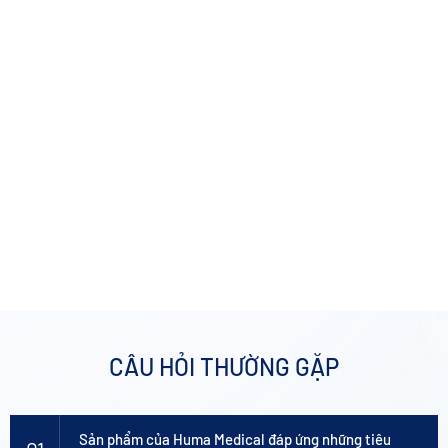
CHI NHÁNH MIỀN NAM
19/48 Nguyễn Cửu Đàm, Quận Tân Phú, TP.HCM
Từ thứ 2 đến thứ 6 (8:30 - 17:00)
0906 288 798 (Mr. Hoài)
CÂU HỎI THƯỜNG GẶP
Sản phẩm của Huma Medical đáp ứng những tiêu