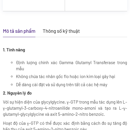
Mô tả sản phẩm
Thông số kỹ thuật
1. Tính năng
Định lượng chính xác Gamma Glutamyl Transferase trong
mẫu
Không chứa tác nhân gốc flo hoặc ion kim loại gây hại
Dễ dàng cài đặt và sử dụng trên tất cả các hệ máy
2. Nguyên lý đo
Với sự hiện diện của glycylglycine, γ-GTP trong mẫu tác dụng lên L-
γ-glutamyl-3-carboxy-4-nitroanilide mono-amoni và tạo ra L-γ-
glutamyl-glycylglycine và axit 5-amino-2-nitro benzoic.
Hoạt độ của γ-GTP có thể được xác định bằng cách đo sự tăng độ
hấp thụ của axit 5-amino-2-nitro benzoic này.